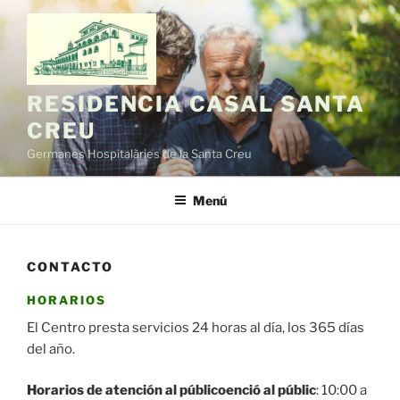
Saltar
al
contenido
RESIDENCIA CASAL SANTA
CREU
Germanes Hospitalàries de la Santa Creu
Menú
CONTACTO
HORARIOS
El Centro presta servicios 24 horas al día, los 365 días
del año.
Horarios de atención al públicoenció al públic
: 10:00 a