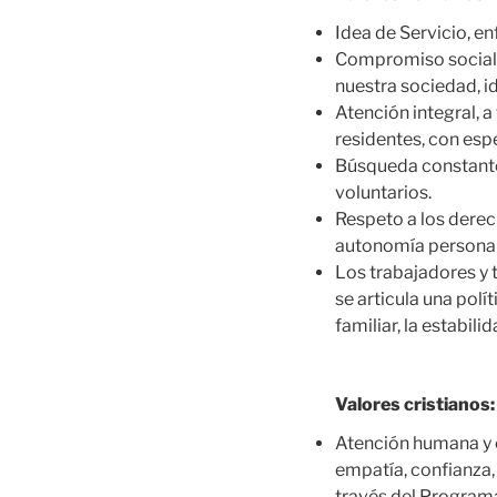
Idea de Servicio, e
Compromiso social/S
nuestra sociedad, id
Atención integral, 
residentes, con espe
Búsqueda constante 
voluntarios.
Respeto a los derech
autonomía personal 
Los trabajadores y 
se articula una polít
familiar, la estabili
Valores cristianos:
Atención humana y es
empatía, confianza, 
través del Programa 