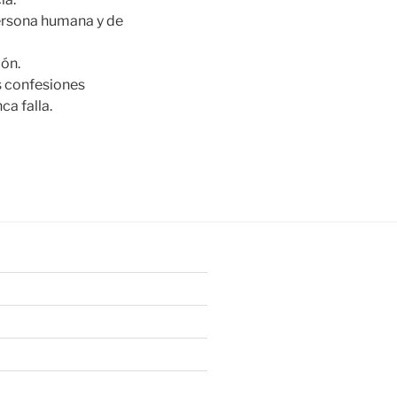
persona humana y de
ión.
es confesiones
a falla.