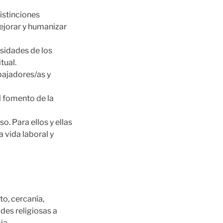
istinciones
ejorar y humanizar
esidades de los
tual.
bajadores/as y
l fomento de la
. Para ellos y ellas
a vida laboral y
to, cercanía,
ades religiosas a
ia.