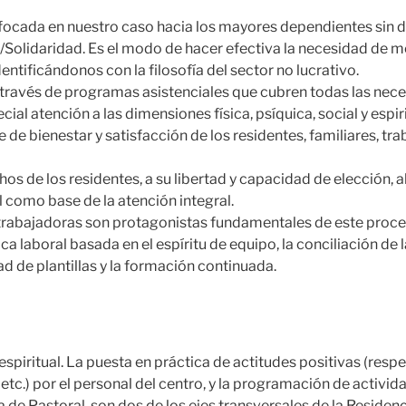
nfocada en nuestro caso hacia los mayores dependientes sin d
olidaridad. Es el modo de hacer efectiva la necesidad de m
entificándonos con la filosofía del sector no lucrativo.
a través de programas asistenciales que cubren todas las nec
cial atención a las dimensiones física, psíquica, social y espiri
de bienestar y satisfacción de los residentes, familiares, tra
os de los residentes, a su libertad y capacidad de elección, a
como base de la atención integral.
trabajadoras son protagonistas fundamentales de este proceso
ica laboral basada en el espíritu de equipo, la conciliación de l
dad de plantillas y la formación continuada.
piritual. La puesta en práctica de actitudes positivas (respe
etc.) por el personal del centro, y la programación de activid
de Pastoral, son dos de los ejes transversales de la Residenc