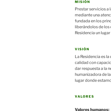
MISIÓN
Prestar servicios a
mediante una atenci
fundada en los prin
liberándolos de los
Residencia un lugar
VISIÓN
La Residencia es la
calidad con capaci
dar respuesta a la 
humanizadora de las
lugar donde estamo
VALORES
Valores humanos: