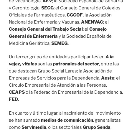
de Vacunología,
AEV
; la Sociedad Española de Geriatría
y Gerontología,
SEGG
; el Consejo General de Colegios
Oficiales de Farmacéuticos,
CGCOF
, la Asociación
Nacional de Enfermería y Vacunas,
ANENVAC
; el
Consejo General del
Trabajo Social
; el
Consejo
General de Enfermería
y la Sociedad Española de
Medicina Geriátrica,
SEMEG.
Un tercer grupo de entidades participantes en
A la
vejez, vitales
son las
patronales
del sector
, entre las
que destacan Grupo Social Lares; la Asociación de
Empresas de Servicios para la Dependencia,
Aeste
; el
Círculo Empresarial de Atención a las Personas,
CEAPS
o la Federación Empresarial de la Dependencia,
FED.
En cuarto y último lugar, al nacimiento del movimiento
se han sumado
medios de
comunicación
, generalistas
como
Servimedia
, o los sectoriales
Grupo Senda
,