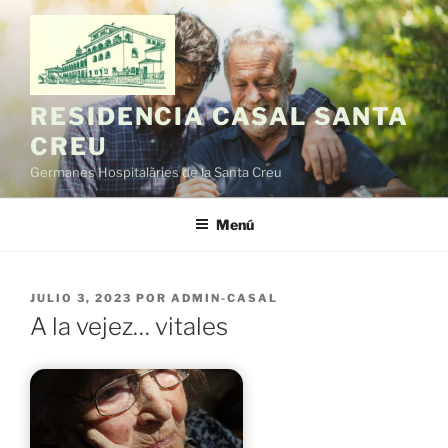
Saltar
al
contenido
RESIDENCIA CASAL SANTA
CREU
Germanes Hospitalàries de la Santa Creu
Menú
PUBLICADO
JULIO 3, 2023
POR
ADMIN-CASAL
EL
A la vejez… vitales