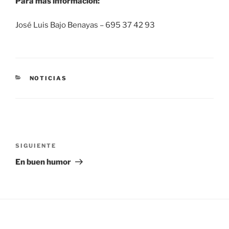
Para más información:
José Luis Bajo Benayas – 695 37 42 93
CATEGORÍAS
NOTICIAS
Navegación
de
Siguiente
SIGUIENTE
entradas
entrada
En buen humor