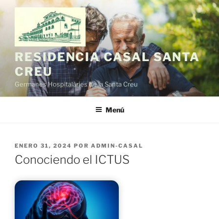
Saltar
al
contenido
RESIDENCIA CASAL SANTA
CREU
Germanes Hospitalàries de la Santa Creu
Menú
PUBLICADO
ENERO 31, 2024
POR
ADMIN-CASAL
EL
Conociendo el ICTUS