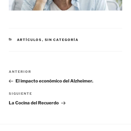
CATEGORÍAS
ARTÍCULOS
,
SIN CATEGORÍA
Navegación
Entrada
ANTERIOR
de
anterior:
El impacto económico del Alzheimer.
entradas
Siguiente
SIGUIENTE
entrada
La Cocina del Recuerdo