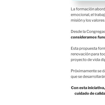
La formación aborda
emocional, el traba
misión y los valores 
Desde la Congrega
consideramos fund
Esta propuesta form
renovación para tod
proyecto de vida di
Próximamente se dar
que se desarrollarán
Con esta iniciativ
cuidado de calid