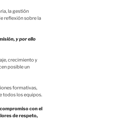
ia, la gestión
e reflexión sobre la
isión, y por ello
aje, crecimiento y
cen posible un
siones formativas,
de todos los equipos.
u compromiso con el
lores de respeto,