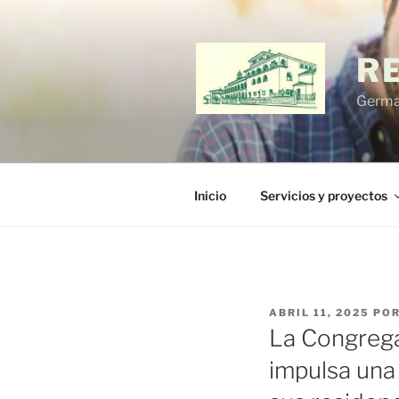
Saltar
al
contenido
R
German
Inicio
Servicios y proyectos
PUBLICADO
ABRIL 11, 2025
PO
EL
La Congrega
impulsa una 