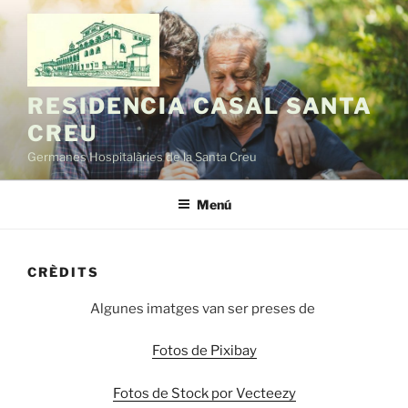
Vés
al
contingut
RESIDENCIA CASAL SANTA
CREU
Germanes Hospitalàries de la Santa Creu
Menú
CRÈDITS
Algunes imatges van ser preses de
Fotos de Pixibay
Fotos de Stock por Vecteezy