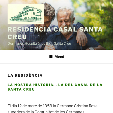
Vés
al
contingut
RESIDENCIA CASAL SANTA
CREU
Germanes Hospitalàries de la Santa Creu
Menú
LA RESIDÈNCIA
LA NOSTRA HISTÒRIA… LA DEL CASAL DE LA
SANTA CREU
El dia 12 de març de 1953 la Germana Cristina Rosell,
superiora de la Comunitat de les Germanes