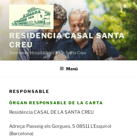
Vés
al
contingut
RESIDENCIA CASAL SANTA
CREU
Germanes Hospitalàries de la Santa Creu
Menú
RESPONSABLE
ÒRGAN RESPONSABLE DE LA CARTA
Residència CASAL DE LA SANTA CREU
Adreça: Passeig els Gorgues, 5 08511 L’Esquirol
(Barcelona)