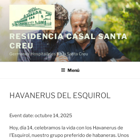
Vés
al
contingut
RESIDENCIA CASAL SANTA
CREU
Germanes Hospitalàries de la Santa Creu
Menú
HAVANERUS DEL ESQUIROL
Event date: octubre 14, 2025
Hoy, día 14, celebramos la vida con los Havanerus de
l’Esquirol, nuestro grupo preferido de habaneras. Unos