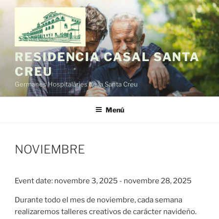
Vés
al
contingut
RESIDENCIA CASAL SANTA
CREU
Germanes Hospitalàries de la Santa Creu
Menú
NOVIEMBRE
Event date: novembre 3, 2025 - novembre 28, 2025
Durante todo el mes de noviembre, cada semana
realizaremos talleres creativos de carácter navideño.