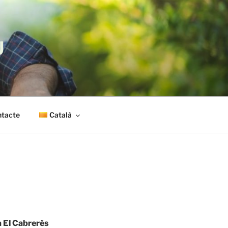
U
tacte
Català
 El Cabrerès