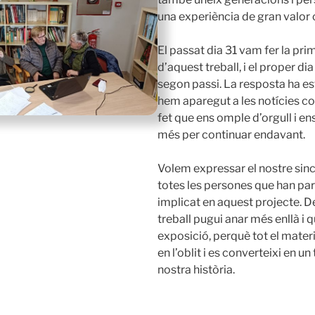
una experiència de gran valor c
El passat dia 31 vam fer la pri
d’aquest treball, i el proper di
segon passi. La resposta ha es
hem aparegut a les notícies c
fet que ens omple d’orgull i e
més per continuar endavant.
Volem expressar el nostre sin
totes les persones que han part
implicat en aquest projecte. 
treball pugui anar més enllà i
exposició, perquè tot el materi
en l’oblit i es converteixi en un
nostra història.