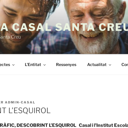
IA CASAL SANTA CRE
Santa Creu
jectes
L’Entitat
Ressenyes
Actualitat
Con
ER
ADMIN-CASAL
T L’ESQUIROL
FIC, DESCOBRINT L’ESQUIROL Casal i l’Institut Escola