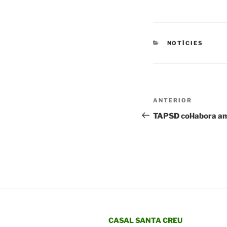
CATEGORIES
NOTÍCIES
Navegació
Entrada
ANTERIOR
d'entrades
anterior
TAPSD col·labora am
CASAL SANTA CREU