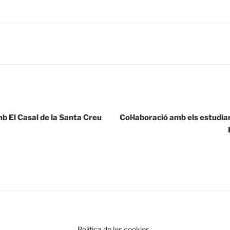
b El Casal de la Santa Creu
Col·laboració amb els estudian
Polìtica de les cookies