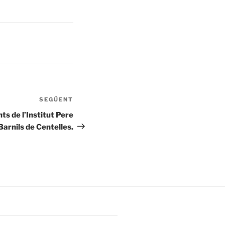
SEGÜENT
Entrada
següent
ts de l’Institut Pere
Barnils de Centelles.