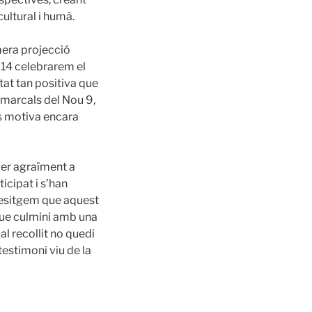
ultural i humà.
mera projecció
a 14 celebrarem el
tat tan positiva que
omarcals del Nou 9,
ns motiva encara
cer agraïment a
icipat i s’han
Desitgem que aquest
 que culmini amb una
al recollit no quedi
 testimoni viu de la