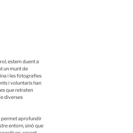
uirol, estem duent a
at un munt de
na i les fotografies
nts i voluntaris han
ies que retraten
 de diverses
 permet aprofundir
stre entorn, sinó que
spectives, creant