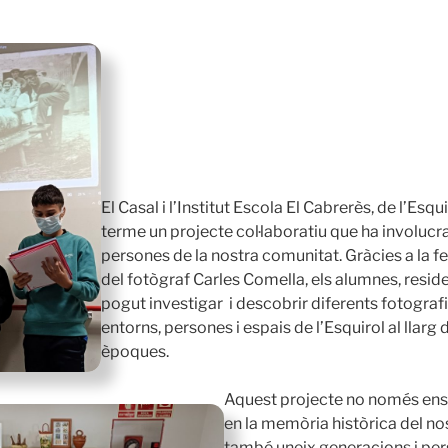
El Casal i l’Institut Escola El Cabrerès, de l’Esq
terme un projecte col·laboratiu que ha involucr
persones de la nostra comunitat. Gràcies a la fei
del fotògraf Carles Comella, els alumnes, reside
pogut investigar i descobrir diferents fotograf
entorns, persones i espais de l’Esquirol al llarg
èpoques.
Aquest projecte no només ens
en la memòria històrica del no
també uneix generacions i per