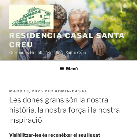
Vés
al
contingut
RESIDENCIA CASAL SANTA
CREU
Germanes Hospitalàries de la Santa Creu
Menú
PUBLICAT
MARÇ 13, 2025
PER
ADMIN-CASAL
A
Les dones grans són la nostra
història, la nostra força i la nostra
inspiració
Visibilitzar-les és reconèixer el seu llegat