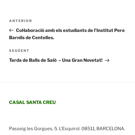
Navegació
Entrada
ANTERIOR
d'entrades
anterior
Col·laboració amb els estudiants de l’Institut Pere
Barnils de Centelles.
Entrada
SEGÜENT
següent
Tarda de Balls de Saló – Una Gran Novetat!
CASAL SANTA CREU
Passeig les Gorgues, 5. L’Esquirol. 08511, BARCELONA.