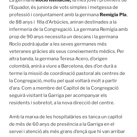
l’Equador, és juniora de vots simples i metgessa de
professió i conjuntament amb la germana
Remígia Pla
,
de 88 anys i filla d’Arbúcies, aniran destinades a la
infermeria de la Congregació. La germana Remígia amb
prop de 90 anys necessita un descans i la germana
Rocío podrà ajudar a les seves germanes més
veteranes gràcies als seus coneixements mèdics. Per
altra banda, la germana Teresa Acero, d’origen
colombià, anirà a viure a Barcelona, des d’on durà a
terme la missió de coordinació pastoral als centres de
la Congregació, motiu pel qual voltarà molt a partir
d’ara. Com a membre del Capítol de la Congregació
seguirà visitant la Garriga per acompanyar els
residents i sobretot, a la nova direcció del centre.
Amb la marxa de les hospitalàries es tanca un capítol
de més de 60 anys de presència a la Garriga en el
servei i atenció als més grans d’ençà que hi van arribar