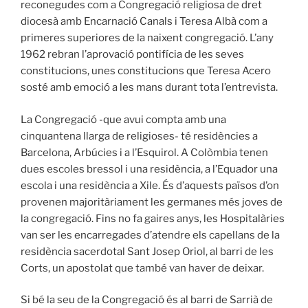
reconegudes com a Congregació religiosa de dret
diocesà amb Encarnació Canals i Teresa Albà com a
primeres superiores de la naixent congregació. L’any
1962 rebran l’aprovació pontifícia de les seves
constitucions, unes constitucions que Teresa Acero
sosté amb emoció a les mans durant tota l’entrevista.
La Congregació -que avui compta amb una
cinquantena llarga de religioses- té residències a
Barcelona, Arbúcies i a l’Esquirol. A Colòmbia tenen
dues escoles bressol i una residència, a l’Equador una
escola i una residència a Xile. És d’aquests països d’on
provenen majoritàriament les germanes més joves de
la congregació. Fins no fa gaires anys, les Hospitalàries
van ser les encarregades d’atendre els capellans de la
residència sacerdotal Sant Josep Oriol, al barri de les
Corts, un apostolat que també van haver de deixar.
Si bé la seu de la Congregació és al barri de Sarrià de