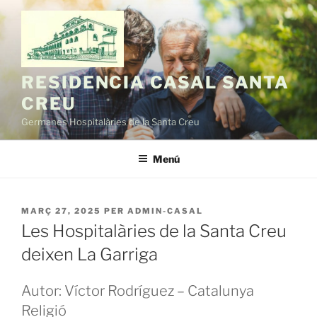
Vés
al
contingut
RESIDENCIA CASAL SANTA
CREU
Germanes Hospitalàries de la Santa Creu
Menú
PUBLICAT
MARÇ 27, 2025
PER
ADMIN-CASAL
A
Les Hospitalàries de la Santa Creu
deixen La Garriga
Autor: Víctor Rodríguez – Catalunya
Religió