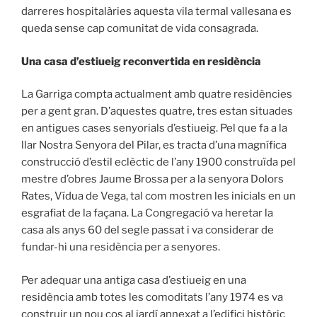
darreres hospitalàries aquesta vila termal vallesana es
queda sense cap comunitat de vida consagrada.
Una casa d’estiueig reconvertida en residència
La Garriga compta actualment amb quatre residències
per a gent gran. D’aquestes quatre, tres estan situades
en antigues cases senyorials d’estiueig. Pel que fa a la
llar Nostra Senyora del Pilar, es tracta d’una magnífica
construcció d’estil eclèctic de l’any 1900 construïda pel
mestre d’obres Jaume Brossa per a la senyora Dolors
Rates, Vídua de Vega, tal com mostren les inicials en un
esgrafiat de la façana. La Congregació va heretar la
casa als anys 60 del segle passat i va considerar de
fundar-hi una residència per a senyores.
Per adequar una antiga casa d’estiueig en una
residència amb totes les comoditats l’any 1974 es va
construir un nou cos al jardí annexat a l’edifici històric