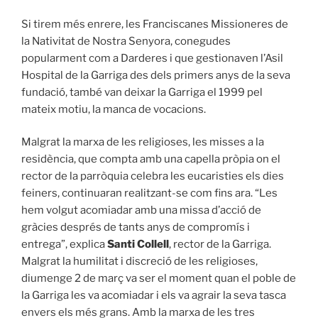
Si tirem més enrere, les Franciscanes Missioneres de
la Nativitat de Nostra Senyora, conegudes
popularment com a Darderes i que gestionaven l’Asil
Hospital de la Garriga des dels primers anys de la seva
fundació, també van deixar la Garriga el 1999 pel
mateix motiu, la manca de vocacions.
Malgrat la marxa de les religioses, les misses a la
residència, que compta amb una capella pròpia on el
rector de la parròquia celebra les eucaristies els dies
feiners, continuaran realitzant-se com fins ara. “Les
hem volgut acomiadar amb una missa d’acció de
gràcies després de tants anys de compromís i
entrega”, explica
Santi Collell
, rector de la Garriga.
Malgrat la humilitat i discreció de les religioses,
diumenge 2 de març va ser el moment quan el poble de
la Garriga les va acomiadar i els va agrair la seva tasca
envers els més grans. Amb la marxa de les tres