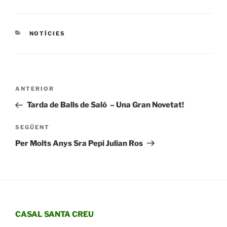
CATEGORIES
NOTÍCIES
Navegació
Entrada
ANTERIOR
d'entrades
anterior
Tarda de Balls de Saló – Una Gran Novetat!
Entrada
SEGÜENT
següent
Per Molts Anys Sra Pepi Julian Ros
CASAL SANTA CREU