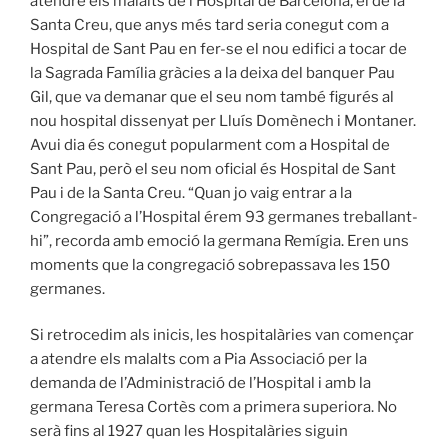
atendre els malalts de l’Hospital de Barcelona, el de la
Santa Creu, que anys més tard seria conegut com a
Hospital de Sant Pau en fer-se el nou edifici a tocar de
la Sagrada Família gràcies a la deixa del banquer Pau
Gil, que va demanar que el seu nom també figurés al
nou hospital dissenyat per Lluís Domènech i Montaner.
Avui dia és conegut popularment com a Hospital de
Sant Pau, però el seu nom oficial és Hospital de Sant
Pau i de la Santa Creu. “Quan jo vaig entrar a la
Congregació a l’Hospital érem 93 germanes treballant-
hi”, recorda amb emoció la germana Remígia. Eren uns
moments que la congregació sobrepassava les 150
germanes.
Si retrocedim als inicis, les hospitalàries van començar
a atendre els malalts com a Pia Associació per la
demanda de l’Administració de l’Hospital i amb la
germana Teresa Cortès com a primera superiora. No
serà fins al 1927 quan les Hospitalàries siguin