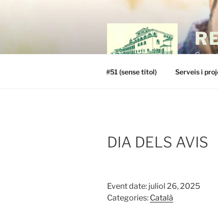
Vés
al
contingut
R
German
#51 (sense títol)
Serveis i pro
DIA DELS AVIS
Event date: juliol 26, 2025
Categories:
Català