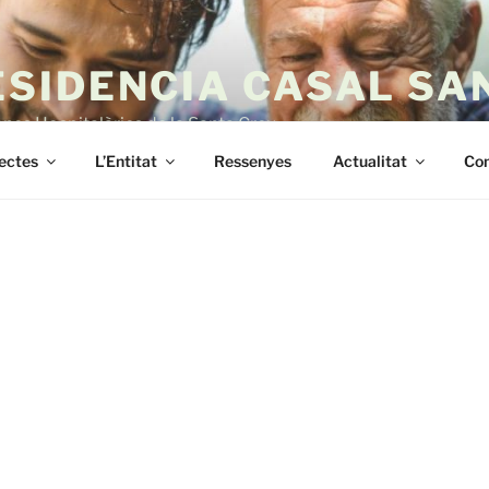
ESIDENCIA CASAL SA
es Hospitalàries de la Santa Creu
jectes
L’Entitat
Ressenyes
Actualitat
Con