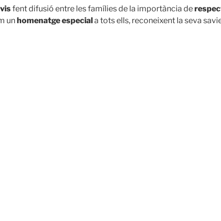
vis
fent difusió entre les famílies de la importància de
respect
im un
homenatge especial
a tots ells, reconeixent la seva savi