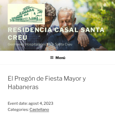
Vés
al
contingut
RESIDENCIA CASAL SANTA
CREU
Germanes Hospitalàries de la Santa Creu
Menú
El Pregón de Fiesta Mayor y
Habaneras
Event date: agost 4, 2023
Categories:
Castellano