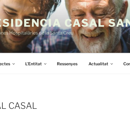
ESIDENCIA CASAL SA
es Hospitalàries de la Santa Creu
jectes
L’Entitat
Ressenyes
Actualitat
Con
AL CASAL