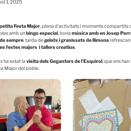
ost 1, 2025
petita Festa Major
, plena d’activitats i moments compartits 
ables amb un
bingo especial
, bona
música amb en Josep Porr
 de sempre
, tarda de
gelats i granissats de llimona
refrescan
les festes majors i tallers creatius
.
 ha estat la
visita dels Geganters de l’Esquirol
, que ens han
ta Major del poble.