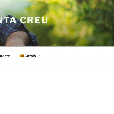
NTA CREU
tacte
Català