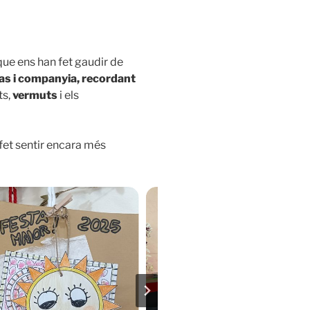
que ens han fet gaudir de
as i companyia, recordant
ts,
vermuts
i els
 fet sentir encara més