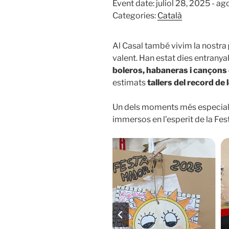
Event date: juliol 28, 2025 - ag
Categories:
Català
Al Casal també vivim la nostra
valent. Han estat dies entrany
boleros, habaneras i cançons
estimats
tallers del record de 
Un dels moments més especials
immersos en l’esperit de la Fes