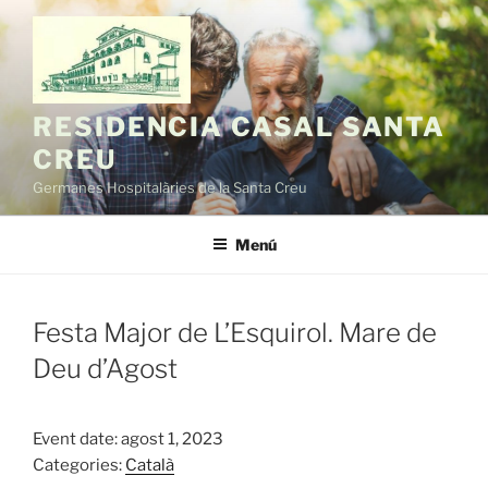
Vés
al
contingut
RESIDENCIA CASAL SANTA
CREU
Germanes Hospitalàries de la Santa Creu
Menú
Festa Major de L’Esquirol. Mare de
Deu d’Agost
Event date: agost 1, 2023
Categories:
Català