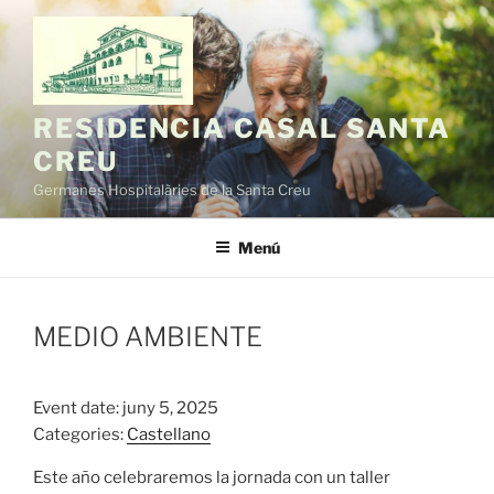
Vés
al
contingut
RESIDENCIA CASAL SANTA
CREU
Germanes Hospitalàries de la Santa Creu
Menú
MEDIO AMBIENTE
Event date: juny 5, 2025
Categories:
Castellano
Este año celebraremos la jornada con un taller