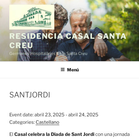
Vés
al
contingut
RESIDENCIA CASAL SANTA
CREU
Germanes Hospitalàries de la Santa Creu
Menú
SANTJORDI
Event date: abril 23, 2025 - abril 24, 2025
Categories:
Castellano
El
Casal celebra la Diada de Sant Jordi
con una jornada