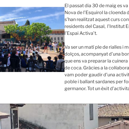
El passat dia 30 de maig es va 
Nova de l’Esquirol la cloenda d
s’han realitzat aquest curs c
residents del Casal, l’Institut 
l’Espai Activa’t.
Va ser un matí ple de rialles i
dolços, acompanyat d’una bon
que ens va preparar la cuinera 
de coca. Gràcies a la col·labor
vam poder gaudir d’una activi
poble i ballant sardanes per f
germanor. Tot un èxit d’activita