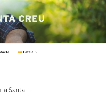
NTA CREU
tacte
Català
e la Santa