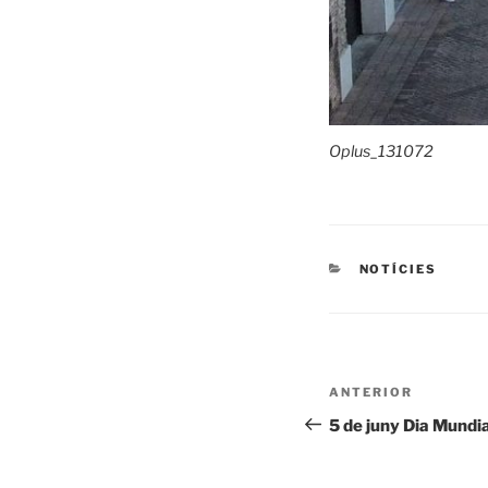
Oplus_131072
CATEGORIES
NOTÍCIES
Navegació
Entrada
ANTERIOR
d'entrades
anterior
5 de juny Dia Mundi