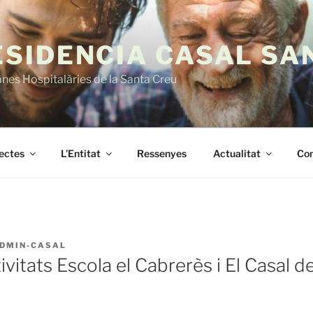
ESIDENCIA CASAL SA
es Hospitalàries de la Santa Creu
jectes
L’Entitat
Ressenyes
Actualitat
Con
DMIN-CASAL
vitats Escola el Cabrerès i El Casal d