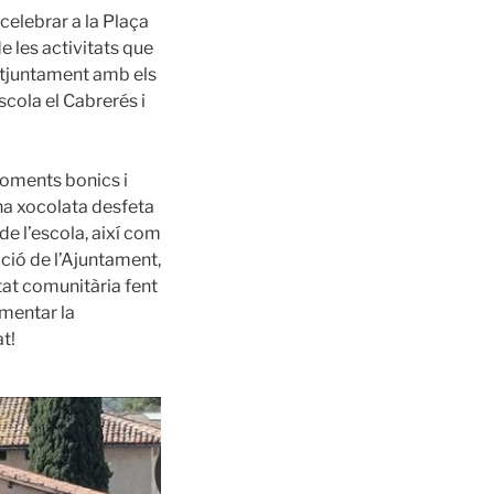
celebrar a la Plaça
e les activitats que
ontjuntament amb els
Escola el Cabrerés i
 moments bonics i
a xocolata desfeta
de l’escola, així com
ació de l’Ajuntament,
tat comunitària fent
omentar la
t!