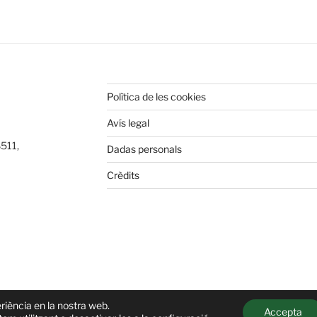
Polìtica de les cookies
Avís legal
8511,
Dadas personals
Crèdits
periència en la nostra web.
Accepta