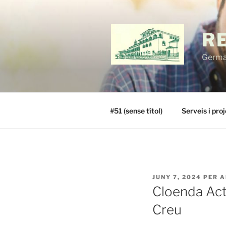
Vés
al
contingut
R
German
#51 (sense títol)
Serveis i pro
PUBLICAT
JUNY 7, 2024
PER
A
A
Cloenda Acti
Creu